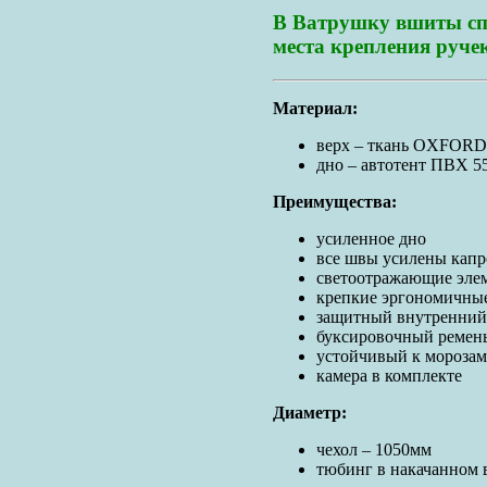
В Ватрушку вшиты сп
места крепления руч
Материал:
верх – ткань OXFORD
дно – автотент ПВХ 5
Преимущества:
усиленное дно
все швы усилены капр
светоотражающие эле
крепкие эргономичны
защитный внутренний 
буксировочный ремен
устойчивый к морозам
камера в комплекте
Диаметр:
чехол – 1050мм
тюбинг в накачанном 