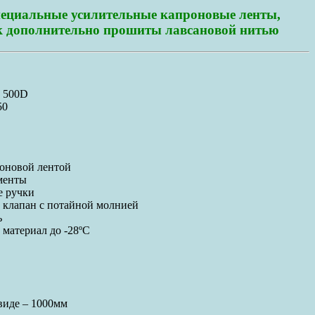
ециальные усилительные капроновые ленты,
ек дополнительно прошиты лавсановой нитью
 500D
50
оновой лентой
менты
е ручки
клапан с потайной молнией
ь
 материал до -28ºС
виде – 1000мм